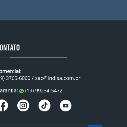
ONTATO
omercial:
19) 3765-6000 /
sac@indisa.com.br
arantia:
(19) 99234-5472