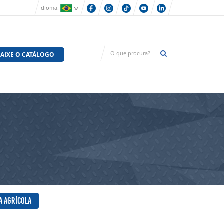
Idioma:
AIXE O CATÁLOGO
a agrícola