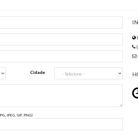
I
(
Cidade
H
PG, JPEG, GIF, PNG)