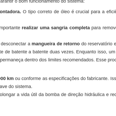
rantir o bom funcionamento do sistema:
ontadora.
O tipo correto de óleo é crucial para a efi
importante
realizar uma sangria completa
para remove
 desconectar a
mangueira de retorno
do reservatório 
nte de batente a batente duas vezes. Enquanto isso, um
ele permaneça dentro dos limites recomendados. Esse pro
.000 km
ou conforme as especificações do fabricante. Is
ave do sistema.
ongar a vida útil da bomba de direção hidráulica e red